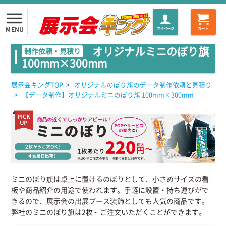
menu
MENU
マイページ
カート
オリジナルミニのぼり旗
制作依頼・見積り
100mm×300mm
展示会キングTOP
>
オリジナルのぼり旗のデータ制作依頼と見積り
>
【データ制作】オリジナルミニのぼり旗 100mm×300mm
ミニのぼり旗は卓上に置けるのぼりとして、小さめサイズの看
板や商品紹介の用途で使われます。手軽に設置・持ち運びがで
きるので、展示会の出展ブース装飾としても人気の商品です。
弊社のミニのぼり旗は2枚～ご注文いただくことができます。