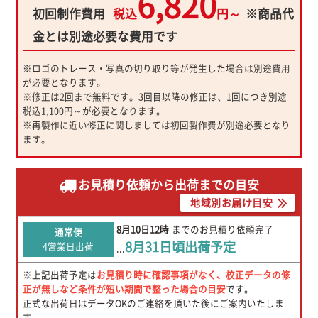
6,820
初回制作費用
税込
円～
※商品代
金とは別途必要な費用です
※ロゴのトレース・写真の切り取り等が発生した場合は別途費用
が必要となります。
※修正は2回まで無料です。3回目以降の修正は、1回につき別途
税込1,100円～が必要となります。
※再製作に近い修正に関しましては初回製作費が別途必要となり
ます。
お見積り依頼から出荷までの目安
地域別お届け目安
8月10日
12時
までのお見積り依頼完了
通常便
8月31日
頃出荷予定
4営業日出荷
...
※上記出荷予定は
お見積り時に確認事項がなく、校正データの修
正が無しなど条件が短い期間で整った場合の目安
です。
正式な出荷日はデータOKのご連絡を頂いた後にご案内いたしま
す。