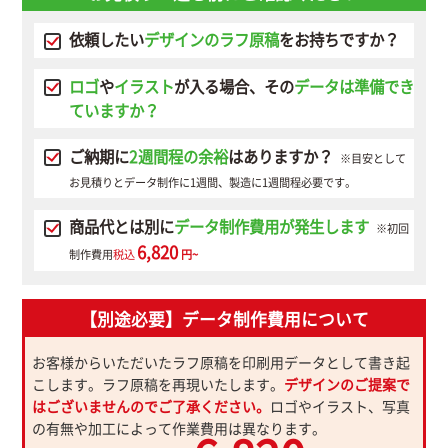
依頼したい
デザインのラフ原稿
をお持ちですか？
ロゴ
や
イラスト
が入る場合、その
データは準備でき
ていますか？
ご納期に
2週間程の余裕
はありますか？
※目安として
お見積りとデータ制作に1週間、製造に1週間程必要です。
商品代とは別に
データ制作費用が発生します
※初回
6,820
制作費用
税込
円~
【別途必要】データ制作費用について
お客様からいただいたラフ原稿を印刷用データとして書き起
こします。ラフ原稿を再現いたします。
デザインのご提案で
はございませんのでご了承ください。
ロゴやイラスト、写真
の有無や加工によって作業費用は異なります。