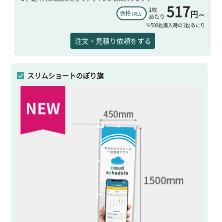
517
1枚
円～
価格
(税込)
あたり
※500枚購入時の1枚あたり
注文・見積り依頼をする
スリムショートのぼり旗