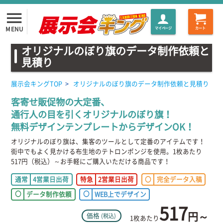
menu
MENU
マイページ
カート
オリジナルのぼり旗のデータ制作依頼と
見積り
展示会キングTOP
>
オリジナルのぼり旗のデータ制作依頼と見積り
客寄せ販促物の大定番、
通行人の目を引くオリジナルのぼり旗！
無料デザインテンプレートからデザインOK！
オリジナルのぼり旗は、集客のツールとして定番のアイテムです！
街中でもよく見かける布生地のテトロンポンジを使用。1枚あたり
517円（税込）～お手軽にご購入いただける商品です！
通常
4営業日出荷
特急
2営業日出荷
〇
完全データ入稿
〇
データ制作依頼
〇
WEB上でデザイン
517
円～
価格
(税込)
1枚あたり