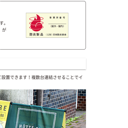
す。
」が
て設置できます！複数台連結させることでイ