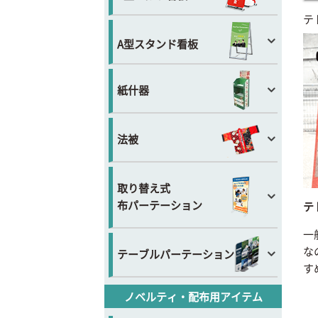
テ
A型スタンド看板
紙什器
法被
取り替え式
布パーテーション
テ
一
な
テーブルパーテーション
す
ノベルティ・配布用アイテム