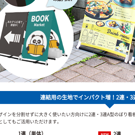
連結用の生地でインパクト増！2連・3
ザインを分割せずに大きく使いたい方向けに2連・3連A型のぼり看
としてもご活用いただけます。
1連（単体）
2連
NEW