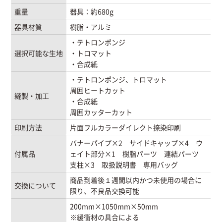
重量
器具：約680g
器具材質
樹脂・アルミ
・テトロンポンジ
選択可能な生地
・トロマット
・合成紙
・テトロンポンジ、トロマット
周囲ヒートカット
縫製・加工
・合成紙
周囲カッターカット
印刷方法
片面フルカラーダイレクト捺染印刷
バナーパイプ×2 サイドキャップ×4 ウ
付属品
ェイト部分×1 樹脂パーツ 連結パーツ
支柱×3 取扱説明書 専用バッグ
商品到着後１週間以内かつ未使用の場合に
交換について
限り、不良品交換可能
200mm×1050mm×50mm
※緩衝材の具合による