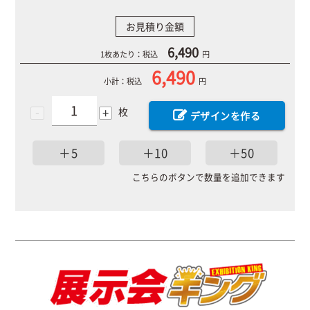
お見積り金額
6,490
1枚あたり：税込
円
6,490
小計：税込
円
-
+
枚
デザインを作る
＋5
＋10
＋50
こちらのボタンで数量を追加できます