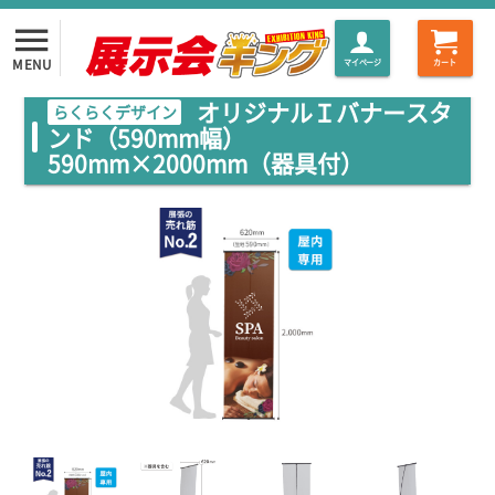
menu
MENU
マイページ
カート
オリジナルＩバナースタ
らくらくデザイン
ンド（590mm幅）
590mm×2000mm（器具付）