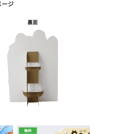
メージ
裏面