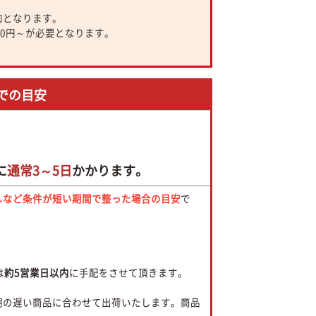
加となります。
00円～が必要となります。
での目安
に
通常3～5日
かかります。
しなど条件が短い期間で整った場合の目安
で
。
は
約5営業日以内
に手配をさせて頂きます。
期の遅い商品に合わせて出荷いたします。商品