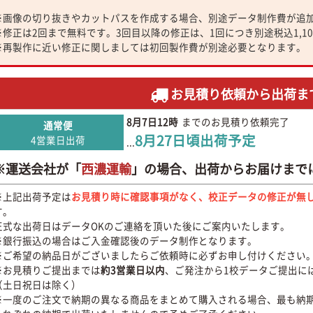
※画像の切り抜きやカットパスを作成する場合、別途データ制作費が追
※修正は2回まで無料です。3回目以降の修正は、1回につき別途税込1,1
※再製作に近い修正に関しましては初回製作費が別途必要となります。
お見積り依頼から出荷ま
8月7日
12時
までのお見積り依頼完了
通常便
8月27日
頃出荷予定
4営業日出荷
...
※運送会社が「
西濃運輸
」の場合、出荷からお届けまで
※上記出荷予定は
お見積り時に確認事項がなく、校正データの修正が無
す。
正式な出荷日はデータOKのご連絡を頂いた後にご案内いたします。
※銀行振込の場合はご入金確認後のデータ制作となります。
※ご希望の納品日がございましたらご依頼時に必ずお申し付けください
※お見積りご提出までは
約3営業日以内
、ご発注から1校データご提出に
（土日祝日は除く）
※一度のご注文で納期の異なる商品をまとめて購入される場合、最も納