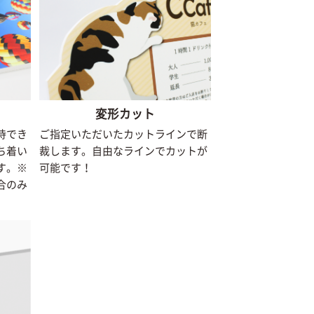
変形カット
待でき
ご指定いただいたカットラインで断
ち着い
裁します。自由なラインでカットが
す。※
可能です！
合のみ