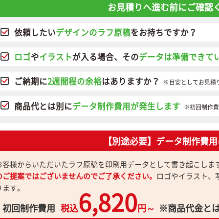
お見積りへ進む前にご確認
依頼したい
デザインのラフ原稿
をお持ちですか？
ロゴ
や
イラスト
が入る場合、その
データは準備できて
ご納期に
2週間程の余裕
はありますか？
※目安としてお見積
商品代とは別に
データ制作費用が発生します
※初回制作費
【別途必要】データ制作費用
お客様からいただいたラフ原稿を印刷用データとして書き起こしま
のご提案ではございませんのでご了承ください。
ロゴやイラスト、
ります。
6,820
初回制作費用
税込
円～
※商品代金と