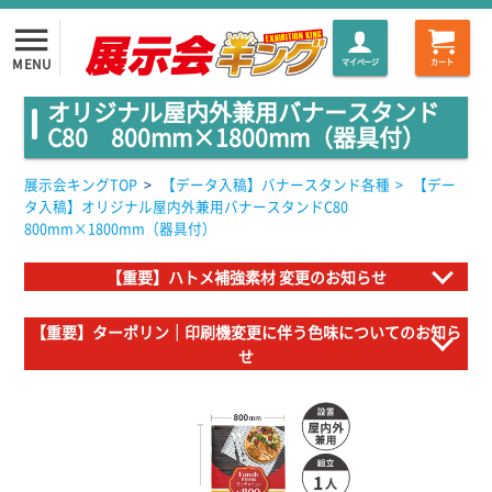
menu
MENU
マイページ
カート
オリジナル屋内外兼用バナースタンド
C80 800mm×1800mm（器具付）
展示会キングTOP
>
【データ入稿】バナースタンド各種
>
【デー
タ入稿】オリジナル屋内外兼用バナースタンドC80
800mm×1800mm（器具付）
【重要】ハトメ補強素材 変更のお知らせ
【重要】ターポリン｜印刷機変更に伴う色味についてのお知ら
せ