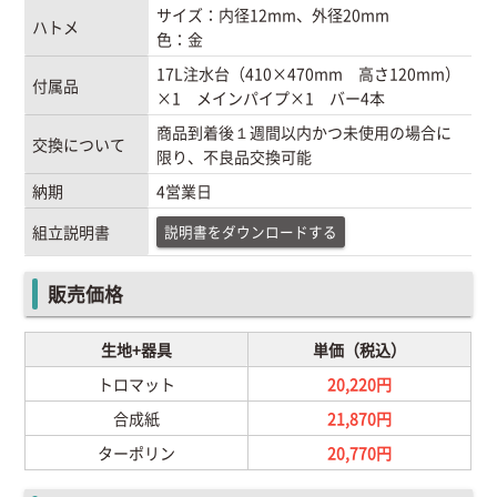
サイズ：内径12mm、外径20mm
ハトメ
色：金
17L注水台（410×470mm 高さ120mm）
付属品
×1 メインパイプ×1 バー4本
商品到着後１週間以内かつ未使用の場合に
交換について
限り、不良品交換可能
納期
4営業日
説明書をダウンロードする
組立説明書
販売価格
生地+器具
単価（税込）
トロマット
20,220円
合成紙
21,870円
ターポリン
20,770円