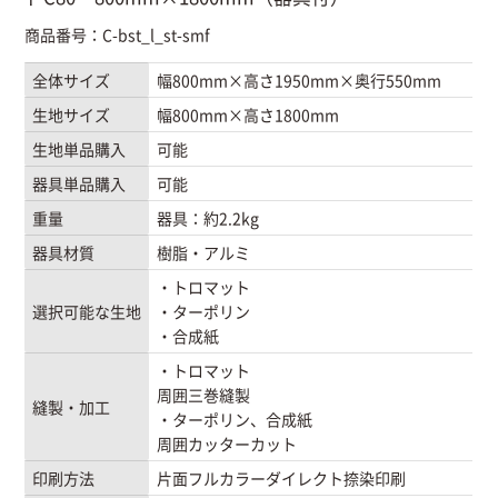
商品番号：C-bst_l_st-smf
全体サイズ
幅800mm×高さ1950mm×奥行550mm
生地サイズ
幅800mm×高さ1800mm
生地単品購入
可能
器具単品購入
可能
重量
器具：約2.2kg
器具材質
樹脂・アルミ
・トロマット
選択可能な生地
・ターポリン
・合成紙
・トロマット
周囲三巻縫製
縫製・加工
・ターポリン、合成紙
周囲カッターカット
印刷方法
片面フルカラーダイレクト捺染印刷